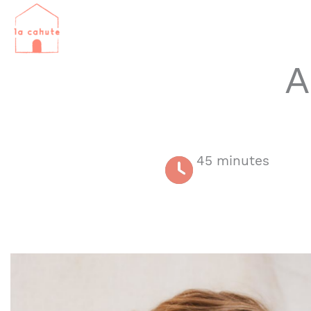
Aller
au
contenu
A
45 minutes